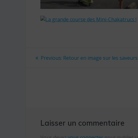
Navigation
Previous:
Previous
Retour en image sur les saveur
post:
de
l’article
Laisser un commentaire
Vous devez
vous connecter
pour publier 