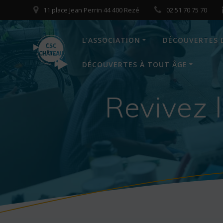
Skip
11 place Jean Perrin 44 400 Rezé
02 51 70 75 70
to
content
L’ASSOCIATION
DÉCOUVERTES 
DÉCOUVERTES À TOUT ÂGE
Revivez 