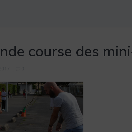
ande course des min
2017
|
0