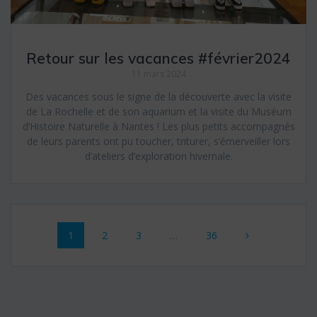
Retour sur les vacances #février2024
11 mars 2024
Des vacances sous le signe de la découverte avec la visite
de La Rochelle et de son aquarium et la visite du Muséum
d’Histoire Naturelle à Nantes ! Les plus petits accompagnés
de leurs parents ont pu toucher, triturer, s’émerveiller lors
d’ateliers d’exploration hivernale.
Posts
Page
1
Page
2
Page
3
…
Page
36
navigation