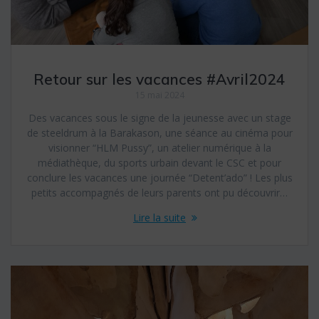
Retour sur les vacances #Avril2024
15 mai 2024
Des vacances sous le signe de la jeunesse avec un stage
de steeldrum à la Barakason, une séance au cinéma pour
visionner “HLM Pussy”, un atelier numérique à la
médiathèque, du sports urbain devant le CSC et pour
conclure les vacances une journée “Detent’ado” ! Les plus
petits accompagnés de leurs parents ont pu découvrir…
Lire la suite