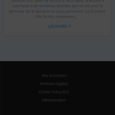
nouveau son talent de lectrice à voix haute. la lecture à
voix haute a de nombreux bienfaits que ce soit pour la
personne qui lit que pour la ou les personnes qui écoutent.
Elle facilite, notamment,…
Lire la suite
Nos brochures
Mentions légales
Cookie Policy (EU)
Administration