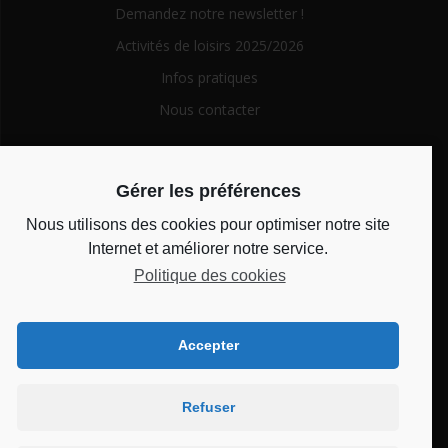
Demandez notre newsletter !
Activités de loisirs 2025/2026
Infos pratiques
Nous contacter
Search
Gérer les préférences
for:
Nous utilisons des cookies pour optimiser notre site
Horaires d’ouverture
Internet et améliorer notre service.
Politique des cookies
Du lundi au vendredi de 14h à 18h et le mercredi de 10h à
12h
Accepter
Bienvenue au CSC
Refuser
Château