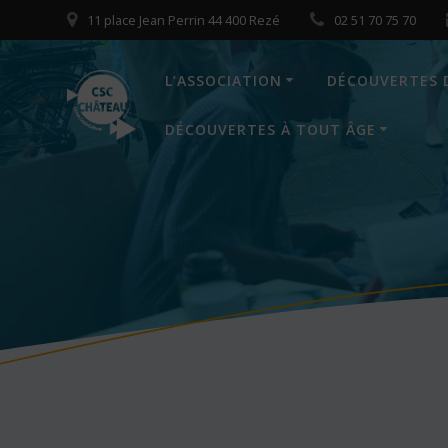
Skip
11 place Jean Perrin 44 400 Rezé
02 51 70 75 70
to
content
L’ASSOCIATION
DÉCOUVERTES 
DÉCOUVERTES À TOUT ÂGE