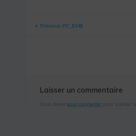
Navigation
Previous:
Previous
PIC_8348
post:
de
l’article
Laisser un commentaire
Vous devez
vous connecter
pour publier 