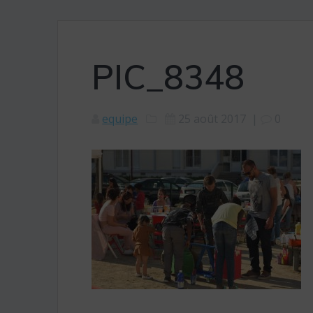
PIC_8348
equipe
25 août 2017
|
0