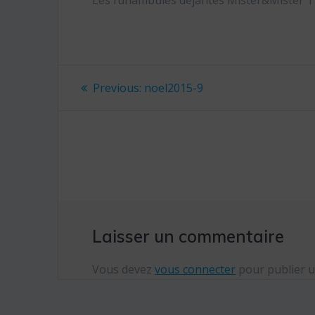
Les funambules déjantés Mister&Mister 
Navigation
Previous:
Previous
noel2015-9
post:
de
l’article
Laisser un commentaire
Vous devez
vous connecter
pour publier 