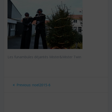
Les funambules déjantés Mister&Mister Twin
Navigation
Previous:
Previous
noel2015-6
de
post:
l’article