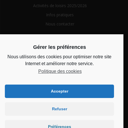
Activités de loisirs 2025/2026
Infos pratiques
Nous contacter
Search
Gérer les préférences
for:
Nous utilisons des cookies pour optimiser notre site
Horaires d’ouverture
Internet et améliorer notre service.
Politique des cookies
Du lundi au vendredi de 14h à 18h et le mercredi de 10h à
12h
Accepter
Bienvenue au CSC
Refuser
Château
Préférences