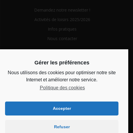
Demandez notre newsletter !
Activités de loisirs 2025/2026
Infos pratiques
Nous contacter
Search
Gérer les préférences
for:
Nous utilisons des cookies pour optimiser notre site
Horaires d’ouverture
Internet et améliorer notre service.
Politique des cookies
Du lundi au vendredi de 14h à 18h et le mercredi de 10h à
12h
Accepter
Bienvenue au CSC
Refuser