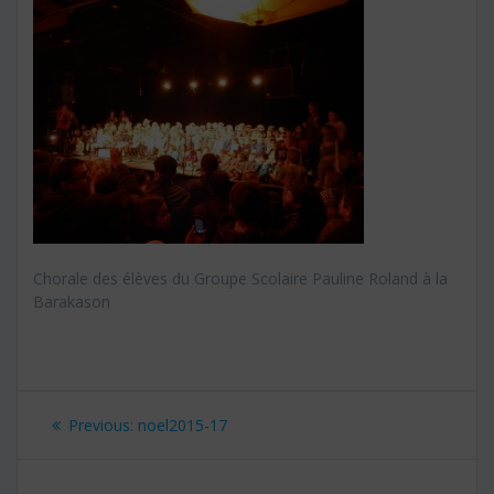
Chorale des élèves du Groupe Scolaire Pauline Roland à la
Barakason
Navigation
Previous:
Previous
noel2015-17
de
post: