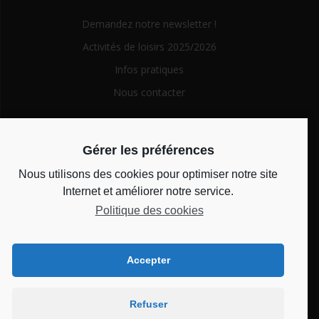
Demandez notre newsletter !
Activités de loisirs 2025/2026
Infos pratiques
Nous contacter
Search
Gérer les préférences
for:
Nous utilisons des cookies pour optimiser notre site
Horaires d’ouverture
Internet et améliorer notre service.
Politique des cookies
Du lundi au vendredi de 14h à 18h et le mercredi de 10h à
12h
Accepter
Bienvenue au CSC
Refuser