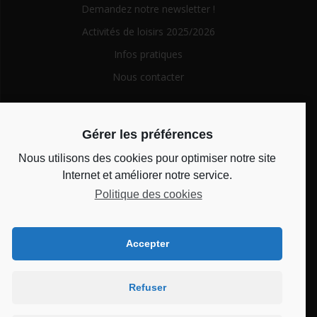
Demandez notre newsletter !
Activités de loisirs 2025/2026
Infos pratiques
Nous contacter
Search
Gérer les préférences
for:
Nous utilisons des cookies pour optimiser notre site
Horaires d’ouverture
Internet et améliorer notre service.
Politique des cookies
Du lundi au vendredi de 14h à 18h et le mercredi de 10h à
12h
Accepter
Bienvenue au CSC
Refuser
Château