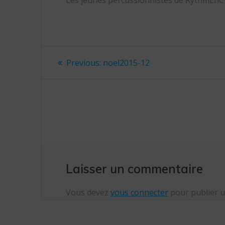
Les jeunes percussionnistes de RythmEnCit
Navigation
Previous:
Previous
noel2015-12
post:
de
l’article
Laisser un commentaire
Vous devez
vous connecter
pour publier 