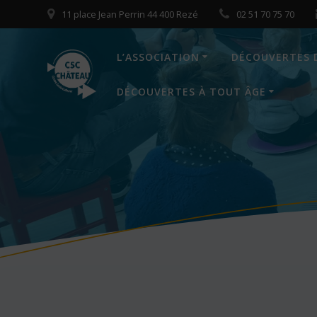
Skip
11 place Jean Perrin 44 400 Rezé
02 51 70 75 70
to
content
L’ASSOCIATION
DÉCOUVERTES 
DÉCOUVERTES À TOUT ÂGE