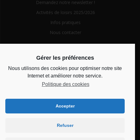
Demandez notre newsletter !
Activités de loisirs 2025/2026
Infos pratiques
Nous contacter
Search
Gérer les préférences
for:
Nous utilisons des cookies pour optimiser notre site
Horaires d’ouverture
Internet et améliorer notre service.
Politique des cookies
Du lundi au vendredi de 14h à 18h et le mercredi de 10h à
12h
Accepter
Bienvenue au CSC
Refuser
Château