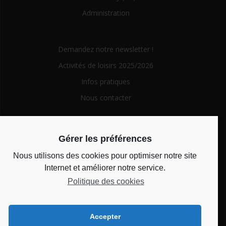
Administration
Demandez notre newsletter !
Activités de loisirs 2025/2026
Infos pratiques
Nous contacter
Search
Gérer les préférences
for:
Nous utilisons des cookies pour optimiser notre site
Horaires d’ouverture
Internet et améliorer notre service.
Politique des cookies
Du lundi au vendredi de 14h à 18h et le mercredi de 10h à
12h
Accepter