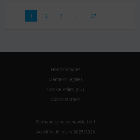
Posts
Page
1
Page
2
Page
3
…
Page
27
navigation
Nos brochures
Mentions légales
Cookie Policy (EU)
Administration
Demandez notre newsletter !
Activités de loisirs 2025/2026