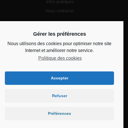
Infos pratiques
Nous contacter
Search
Gérer les préférences
for:
Nous utilisons des cookies pour optimiser notre site
Horaires d’ouverture
Internet et améliorer notre service.
Politique des cookies
Du lundi au vendredi de 14h à 18h et le mercredi de 10h à
12h
Accepter
Bienvenue au CSC
Refuser
Château
Préférences
© 2026 Bienvenue au CSC Château. Built using WordPress and
the
Mesmerize Theme