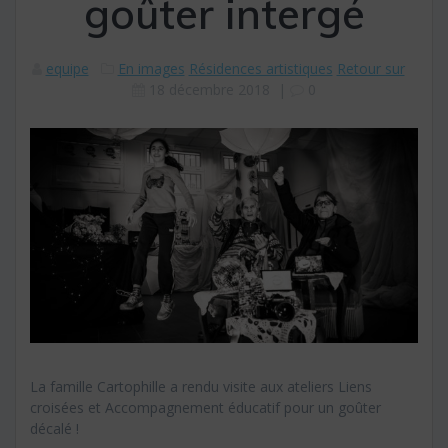
goûter intergé
equipe
En images
Résidences artistiques
Retour sur
18 décembre 2018
|
0
La famille Cartophille a rendu visite aux ateliers Liens
croisées et Accompagnement éducatif pour un goûter
décalé !