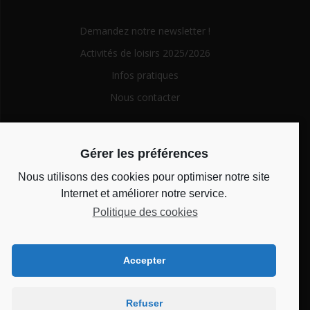
Demandez notre newsletter !
Activités de loisirs 2025/2026
Infos pratiques
Nous contacter
Search
Gérer les préférences
for:
Nous utilisons des cookies pour optimiser notre site
Horaires d’ouverture
Internet et améliorer notre service.
Politique des cookies
Du lundi au vendredi de 14h à 18h et le mercredi de 10h à
12h
Accepter
Bienvenue au CSC
Refuser