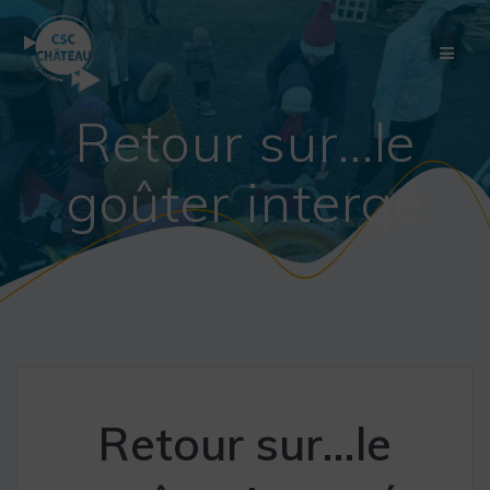
Skip
to
content
Retour sur…le
goûter intergé
Retour sur…le