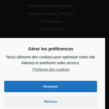
Demandez notre newsletter !
Activités de loisirs 2025/2026
Infos pratiques
Nous contacter
Search
Gérer les préférences
for:
Nous utilisons des cookies pour optimiser notre site
Horaires d’ouverture
Internet et améliorer notre service.
Politique des cookies
Du lundi au vendredi de 14h à 18h et le mercredi de 10h à
12h
Accepter
Bienvenue au CSC
Refuser