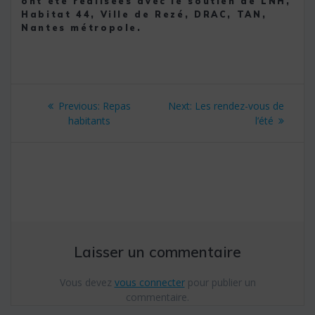
ont été réalisées avec le soutien de LNH,
Habitat 44, Ville de Rezé, DRAC, TAN,
Nantes métropole.
Navigation
Previous:
Previous
Repas
Next:
Next
Les rendez-vous de
de
habitants
post:
post:
l’été
l’article
Laisser un commentaire
Vous devez
vous connecter
pour publier un
commentaire.