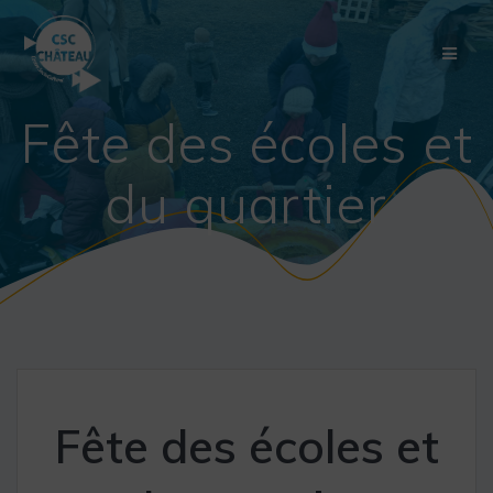
Skip
to
content
Fête des écoles et
du quartier
Fête des écoles et