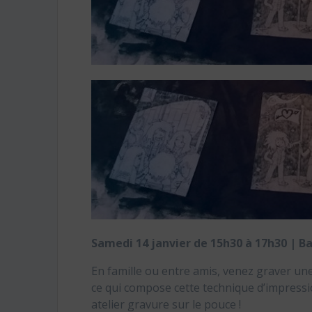
Samedi 14 janvier de 15h30 à 17h30 | B
En famille ou entre amis, venez graver une 
ce qui compose cette technique d’impressi
atelier gravure sur le pouce !