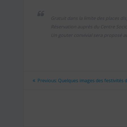
Gratuit dans la limite des places dis
Réservation auprès du Centre Socio
Un gouter convivial sera proposé a
Navigation
Previous:
Previous
Quelques images des festivités d
post:
de
l’article