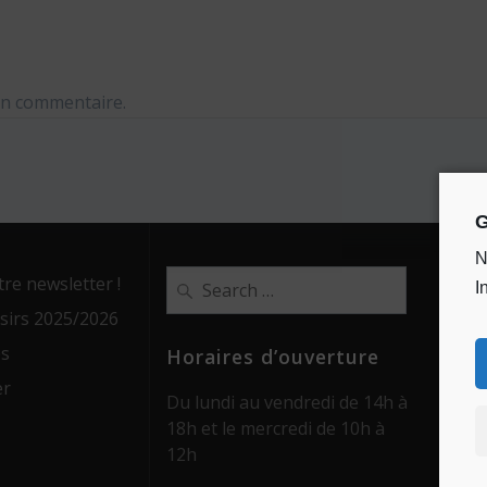
un commentaire.
G
N
Search
e newsletter !
I
for:
oisirs 2025/2026
es
Horaires d’ouverture
er
Du lundi au vendredi de 14h à
18h et le mercredi de 10h à
12h