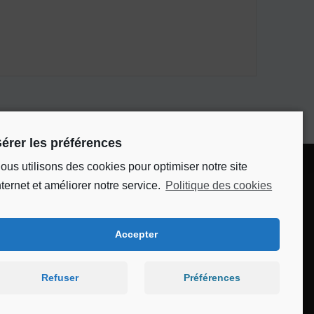
érer les préférences
ous utilisons des cookies pour optimiser notre site
Bienvenue au CSC
nternet et améliorer notre service.
Politique des cookies
Château
Accepter
© 2026 Bienvenue au CSC Château. Built using
Refuser
Préférences
WordPress and the
Mesmerize Theme