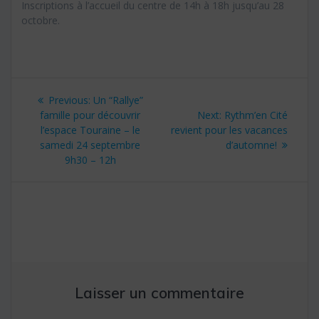
Inscriptions à l’accueil du centre de 14h à 18h jusqu’au 28
octobre.
Navigation
Previous:
Previous
Un “Rallye”
de
famille pour découvrir
post:
Next:
Next
Rythm’en Cité
l’espace Touraine – le
revient pour les vacances
post:
l’article
samedi 24 septembre
d’automne!
9h30 – 12h
Laisser un commentaire