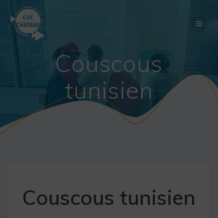
Skip
to
content
Couscous
tunisien
Couscous tunisien