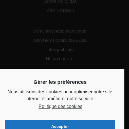
Cookie Policy (EU)
Administration
Demandez notre newsletter !
Activités de loisirs 2025/2026
Infos pratiques
Nous contacter
Search
Gérer les préférences
for:
Nous utilisons des cookies pour optimiser notre site
Horaires d’ouverture
Internet et améliorer notre service.
Politique des cookies
Du lundi au vendredi de 14h à 18h et le mercredi de 10h à
12h
Accepter