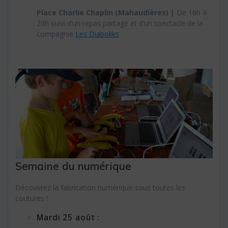
Place Charlie Chaplin (Mahaudières) |
De 16h à
20h suivi d’un repas partagé et d’un spectacle de la
compagnie
Les Diaboliks
Semaine du numérique
Découvrez la fabrication numérique sous toutes les
coutures !
Mardi 25 août :