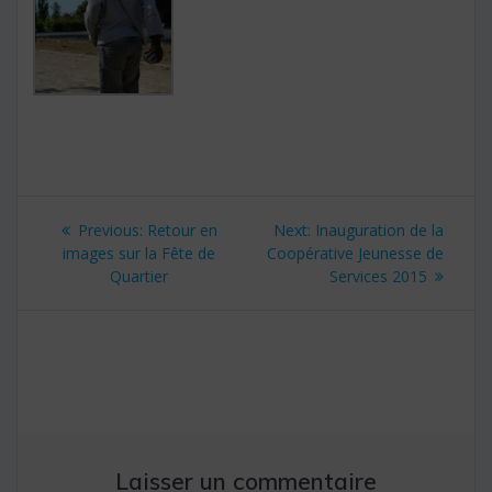
Navigation
Previous:
Previous
Retour en
Next:
Next
Inauguration de la
de
images sur la Fête de
post:
Coopérative Jeunesse de
post:
Quartier
Services 2015
l’article
Laisser un commentaire