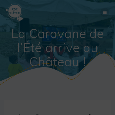
Skip
to
content
La Caravane de
l’Été arrive au
Château !