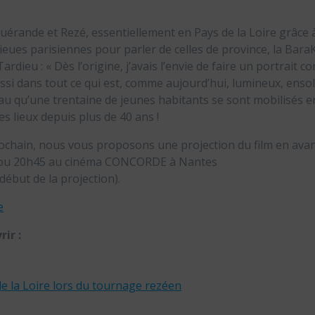
érande et Rezé, essentiellement en Pays de la Loire grâce à
nlieues parisiennes pour parler de celles de province, la B
dieu : « Dès l’origine, j’avais l’envie de faire un portrait c
ssi dans tout ce qui est, comme aujourd’hui, lumineux, ensol
au qu’une trentaine de jeunes habitants se sont mobilisés e
es lieux depuis plus de 40 ans !
rochain, nous vous proposons une projection du film en avan
8h ou 20h45 au cinéma CONCORDE à Nantes
début de la projection).
e
ir :
de la Loire lors du tournage rezéen