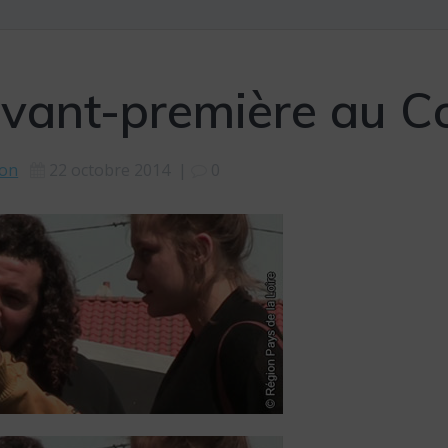
avant-première au C
ion
22 octobre 2014
|
0