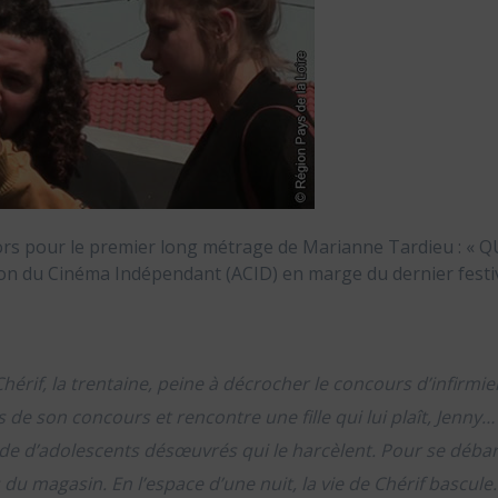
cors pour le premier long métrage de Marianne Tardieu : « Q
on du Cinéma Indépendant (ACID) en marge du dernier festival
hérif, la trentaine, peine à décrocher le concours d’infirmie
rits de son concours et rencontre une fille qui lui plaît, Jenn
ande d’adolescents désœuvrés qui le harcèlent. Pour se débar
 du magasin. En l’espace d’une nuit, la vie de Chérif bascule