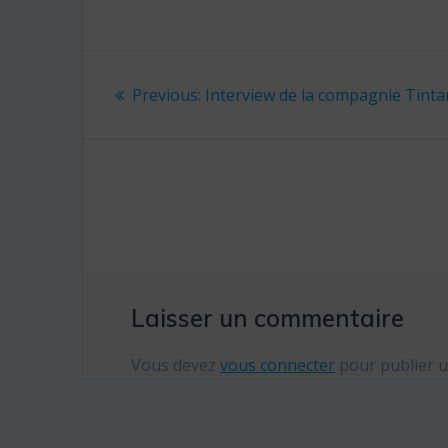
Navigation
Previous:
Previous
Interview de la compagnie Tint
de
post:
l’article
Laisser un commentaire
Vous devez
vous connecter
pour publier 