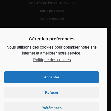
Activités de loisirs 2025/2026
Infos pratiques
Nous contacter
Search
Gérer les préférences
for:
Nous utilisons des cookies pour optimiser notre site
Horaires d’ouverture
Internet et améliorer notre service.
Politique des cookies
Du lundi au vendredi de 14h à 18h et le mercredi de 10h à
12h
Accepter
Bienvenue au CSC
Refuser
Château
Préférences