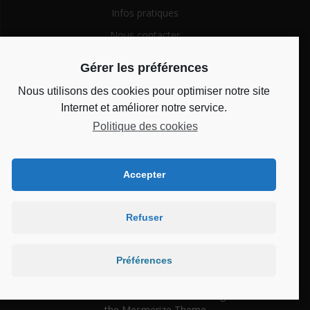
Infos pratiques
Nous contacter
Gérer les préférences
Search
Nous utilisons des cookies pour optimiser notre site
for:
Internet et améliorer notre service.
Politique des cookies
Horaires d’ouverture
Du lundi au vendredi de 14h à 18h et le mercredi de 10h à
12h
Accepter
Refuser
Bienvenue au CSC
Château
Préférences
© 2026 Bienvenue au CSC Château. Built using WordPress and
the
Mesmerize Theme