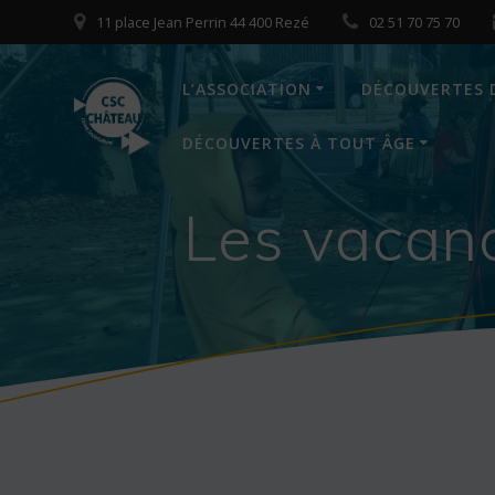
Skip
11 place Jean Perrin 44 400 Rezé
02 51 70 75 70
to
content
L’ASSOCIATION
DÉCOUVERTES 
DÉCOUVERTES À TOUT ÂGE
Les vacanc