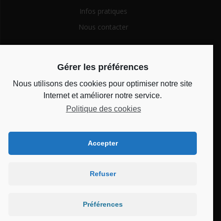
Infos pratiques
Nous contacter
Search
Gérer les préférences
for:
Nous utilisons des cookies pour optimiser notre site
Horaires d’ouverture
Internet et améliorer notre service.
Politique des cookies
Du lundi au vendredi de 14h à 18h et le mercredi de 10h à
12h
Accepter
Bienvenue au CSC
Refuser
Château
Préférences
© 2026 Bienvenue au CSC Château. Built using WordPress and