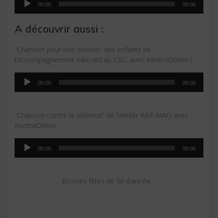
00:00
00:00
audio
A découvrir aussi :
“Chanson pour nos seniors” des enfants de
l’accompagnement éducatif du CSC, avec KontraDiXion !
Lecteur
00:00
00:00
audio
“Chanson contre la violence” de l’atelier RAP-MAO avec
KontraDiXion
Lecteur
00:00
00:00
audio
Bonnes fêtes de fin d’année…