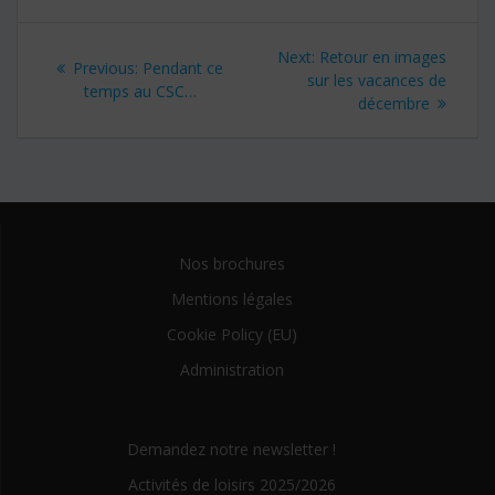
Navigation
Next:
Next
Retour en images
Previous:
Previous
Pendant ce
de
sur les vacances de
post:
temps au CSC…
post:
décembre
l’article
Nos brochures
Mentions légales
Cookie Policy (EU)
Administration
Demandez notre newsletter !
Activités de loisirs 2025/2026