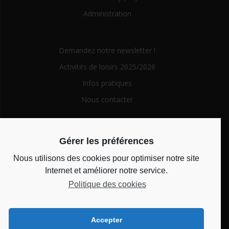
Administration
Demandez notre newsletter !
Activités de loisirs 2025/2026
Infos pratiques
Nous contacter
Search
Gérer les préférences
for:
Nous utilisons des cookies pour optimiser notre site
Horaires d’ouverture
Internet et améliorer notre service.
Politique des cookies
Du lundi au vendredi de 14h à 18h et le mercredi de 10h à
12h
Accepter