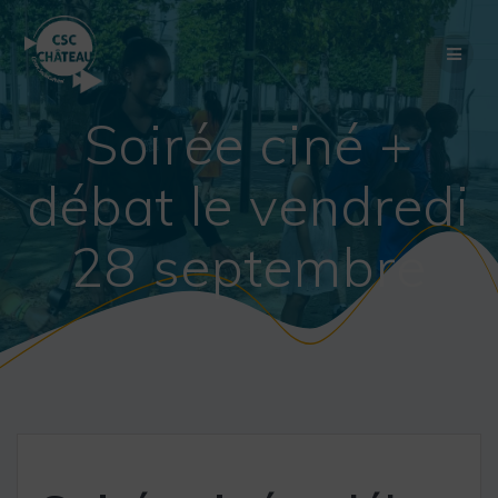
Skip
to
content
Soirée ciné +
débat le vendredi
28 septembre