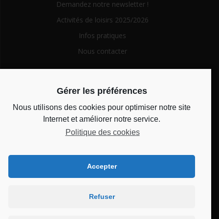
Demandez notre newsletter !
Activités de loisirs 2025/2026
Infos pratiques
Nous contacter
Search
Gérer les préférences
for:
Nous utilisons des cookies pour optimiser notre site
Horaires d’ouverture
Internet et améliorer notre service.
Politique des cookies
Du lundi au vendredi de 14h à 18h et le mercredi de 10h à
12h
Accepter
Bienvenue au CSC
Refuser
Château