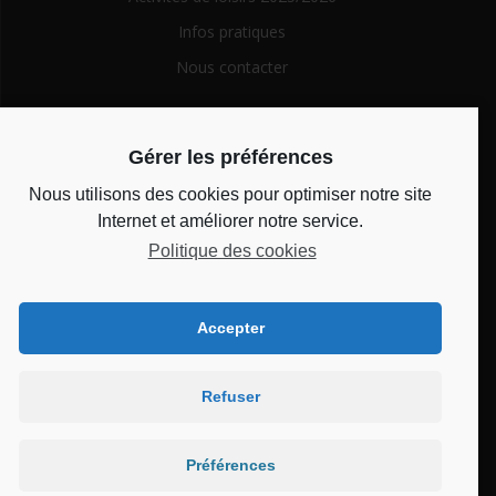
Infos pratiques
Nous contacter
Search
Gérer les préférences
for:
Nous utilisons des cookies pour optimiser notre site
Horaires d’ouverture
Internet et améliorer notre service.
Politique des cookies
Du lundi au vendredi de 14h à 18h et le mercredi de 10h à
12h
Accepter
Bienvenue au CSC
Refuser
Château
Préférences
© 2026 Bienvenue au CSC Château. Built using WordPress and