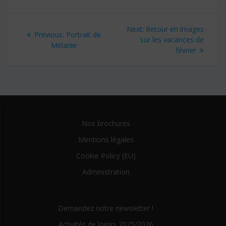
Navigation
Next:
Next
Retour en images
Previous:
Previous
Portrait de
de
sur les vacances de
post:
Mélanie
post:
février
l’article
Nos brochures
Mentions légales
Cookie Policy (EU)
Administration
Demandez notre newsletter !
Activités de loisirs 2025/2026