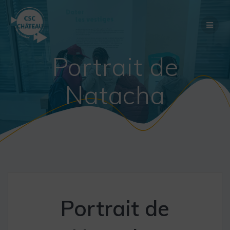
Skip
to
content
Portrait de
Natacha
Portrait de