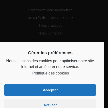
Demandez notre newsletter !
Activités de loisirs 2025/2026
Infos pratiques
Nous contacter
Search
Gérer les préférences
for:
Nous utilisons des cookies pour optimiser notre site
Horaires d’ouverture
Internet et améliorer notre service.
Politique des cookies
Du lundi au vendredi de 14h à 18h et le mercredi de 10h à
12h
Accepter
Bienvenue au CSC
Refuser